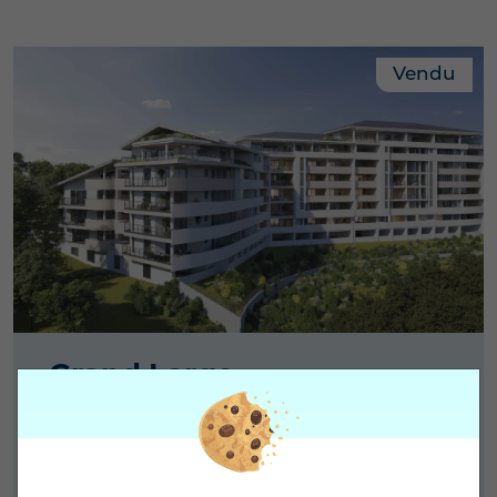
Vendu
Grand Large
Fort-de-France - Martinique
Du T2 au T4, parking inclus
Livré