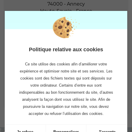
74000
-
Annecy
Haute-Savoie
-
France
Tél. :
04 50 67 84 80
Agence Martinique
7 rue Cou Coupé - résidence l’Escale
Pointe des Grives
Politique relative aux cookies
97200
-
Fort-de-France
-
France
Tél. :
05 63 60 09 47
Ce site utilise des cookies afin d’améliorer votre
Agence France métropole
expérience et optimiser notre site et ses services. Les
1bis rue Emile Tyrode
cookies sont des fichiers textes qui sont déposés sur
74960
-
MEYTHET
-
France
votre ordinateur. Certains d’entre eux sont
Tél. :
04 50 22 02 45
indispensables au bon fonctionnement du site, d’autres
analysent la façon dont vous utilisez le site. Afin de
poursuivre la navigation sur notre site, vous devez
accepter ou refuser l’utilisation des cookies.
Je refuse
Personnaliser
J’accepte