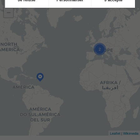
+
−
2
Leaflet
|
Wikimedia