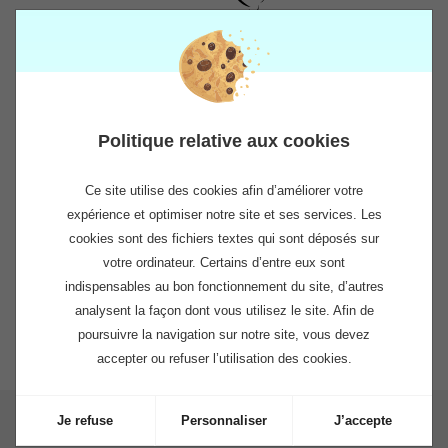
Siège :
129 avenue de Genève
74000 - Annecy - France
Politique relative aux cookies
Tél. :
04 50 67 84 80
Agence Martinique :
Ce site utilise des cookies afin d’améliorer votre
7 rue Cou Coupé - résidence l’Escale
expérience et optimiser notre site et ses services. Les
Pointe des Grives
cookies sont des fichiers textes qui sont déposés sur
97200 - Fort-de-France - France
votre ordinateur. Certains d’entre eux sont
Tél. :
05 63 60 09 47
indispensables au bon fonctionnement du site, d’autres
Agence France métropole :
analysent la façon dont vous utilisez le site. Afin de
1bis rue Emile Tyrode
poursuivre la navigation sur notre site, vous devez
74960 - MEYTHET - France
Tél. :
04 50 22 02 45
accepter ou refuser l’utilisation des cookies.
Je refuse
Personnaliser
J’accepte