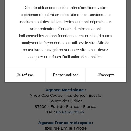
Ce site utilise des cookies afin d’améliorer votre
expérience et optimiser notre site et ses services. Les
cookies sont des fichiers textes qui sont déposés sur
votre ordinateur. Certains d’entre eux sont
indispensables au bon fonctionnement du site, d’autres
analysent la façon dont vous utilisez le site. Afin de
poursuivre la navigation sur notre site, vous devez
accepter ou refuser l’utilisation des cookies.
Siège :
129 avenue de Genève
74000 - Annecy - France
Je refuse
Personnaliser
J’accepte
Tél. :
04 50 67 84 80
Agence Martinique :
7 rue Cou Coupé - résidence l’Escale
Pointe des Grives
97200 - Fort-de-France - France
Tél. :
05 63 60 09 47
Agence France métropole :
1bis rue Emile Tyrode