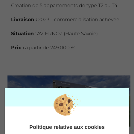
Création de 5 appartements de type T2 au T4
Livraison :
2023 – commercialisation achevée
Situation
: AVIERNOZ (Haute Savoie)
Prix :
à partir de 249.000 €
Politique relative aux cookies